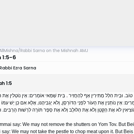
AllMishna
/
Rabbi Sarna on the Mishnah AMJ
 1:5-6
Rabbi Ezra Sarna
ah
1
:
5
 טוֹב. וּבֵית הִלֵּל מַתִּירִין אַף לְהַחֲזִיר . בֵּית שַׁמַּאי אוֹמְרִים: אֵין נוֹטְלִין אֶת הָ
ִים: אֵין נוֹתְנִין אֶת הָעוֹר לִפְנֵי הַדּוֹרְסָן, וְלֹא יַגְבִּיהֶנּוּ, אֶלָּא אִם כֵּן יֵשׁ עִמּוֹ כּ
מוֹצִיאִין לֹא אֶת הַקָּטָן וְלֹא אֶת הַלּוּלָב וְלֹא אֶת סֵפֶר תּוֹרָה לִרְשׁוּת הָרַבִּים. וּ
mai say: We may not remove the shutters on Yom Tov. But Beis 
ay: We may not take the pestle to chop meat upon it. But Beis