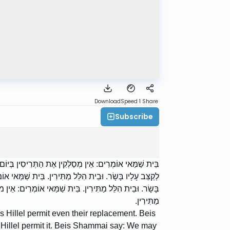
Download
Speed 1
Share
Subscribe
בֵּית שַׁמַּאי אוֹמְרִים: אֵין מְסַלְּקִין אֶת הַתְּרִיסִין בְּיוֹם
לְקַצֵּב עָלָיו בָּשָׂר. וּבֵית הִלֵּל מַתִּירִין. בֵּית שַׁמַּאי אוֹמְר
בָּשָׂר. וּבֵית הִלֵּל מַתִּירִין. בֵּית שַׁמַּאי אוֹמְרִים: אֵין 
מַתִּירִין.
Hillel permit even their replacement. Beis
 Hillel permit it. Beis Shammai say: We may