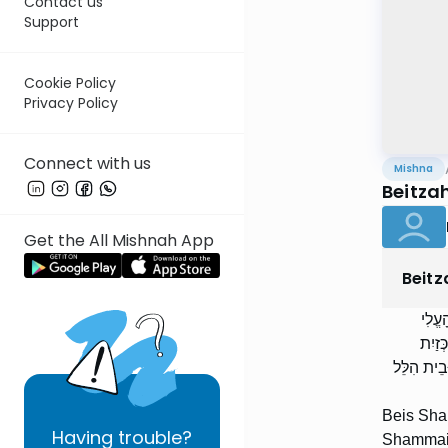
Contact us
Support
Cookie Policy
Privacy Policy
Connect with us
Mishna
Beitzah
Get the All Mishnah App
Beitz
עֱלִי
ְזַיִת
בֵית הִלֵּל
Beis Sham
Having
trouble?
Shammai s