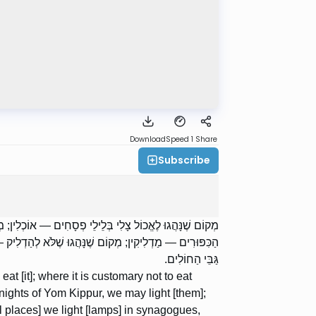
Download
Speed 1
Share
Subscribe
מְקוֹם שֶׁנָּהֲגוּ לֶאֱכוֹל צָלִי בְּלֵילֵי פְסָחִים — אוֹכְלִין; מ
הַכִּפּוּרִים — מַדְלִיקִין; מְקוֹם שֶׁנָּהֲגוּ שֶׁלֹּא לְהַדְלִיק — 
גַּבֵּי הַחוֹלִים.
at [it]; where it is customary not to eat
 nights of Yom Kippur, we may light [them];
all places] we light [lamps] in synagogues,