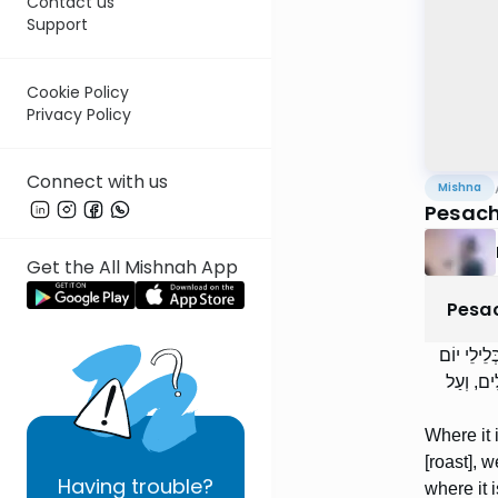
Contact us
Support
Cookie Policy
Privacy Policy
Connect with us
Mishna
Pesach
Get the All Mishnah App
Pesa
לֵילֵי יוֹם
ִים, וְעַל
Where it 
[roast], 
Having
trouble?
where it 