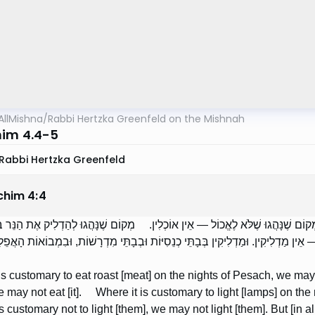
AllMishna
/
Rabbi Hertzka Greenfeld on the Mishnah
im 4.4-5
Rabbi Hertzka Greenfeld
chim
4
:
4
ְקוֹם שֶׁנָּהֲגוּ שֶׁלֹּא לֶאֱכוֹל — אֵין אוֹכְלִין. מְקוֹם שֶׁנָּהֲגוּ לְהַדְלִיק אֶת הַנֵּר בְּ
אֵין מַדְלִיקִין. וּמַדְלִיקִין בְּבָתֵּי כְנֵסִיּוֹת וּבְבָתֵּי מִדְרָשׁוֹת, וּבִמְבוֹאוֹת הָאֲפֵל
is customary to eat roast [meat] on the nights of Pesach, we may e
we may not eat [it]. Where it is customary to light [lamps] on the
is customary not to light [them], we may not light [them]. But [in 