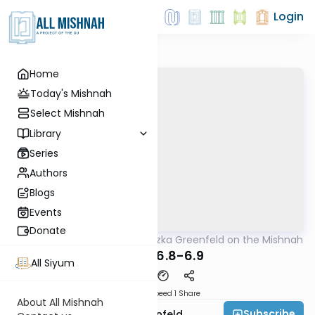
Login
Home
Today's Mishnah
Select Mishnah
Library
Series
Authors
Blogs
Events
Donate
AllMishna
/
Rabbi Hertzka Greenfeld on the Mishnah
Mishna
Kilaim 6.8-6.9
All Siyum
Download
Speed 1
Share
About All Mishnah
Subscribe
Rabbi Hertzka Greenfeld