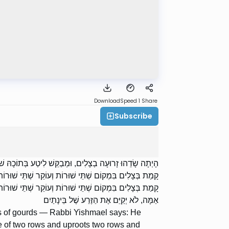
Download
Speed 1
Share
Subscribe
הָיְתָה שָׂדֵהוּ זָרוּעָה בְצָלִים, וּמְבַקֵּשׁ לִיטַע בְּתוֹכָהּ שׁ
קָמַת בְּצָלִים בִּמְקוֹם שְׁתֵּי שׁוּרוֹת וְעוֹקֵר שְׁתֵּי שׁוּרוֹת 
קָמַת בְּצָלִים בִּמְקוֹם שְׁתֵּי שׁוּרוֹת וְעוֹקֵר שְׁתֵּי שׁוּרוֹת
אַמָּה, לֹא יְקַיֵּם אֶת הַזֶּרַע שֶׁל בֵּינָתַיִם
rows of gourds — Rabbi Yishmael says: He
e of two rows and uproots two rows and