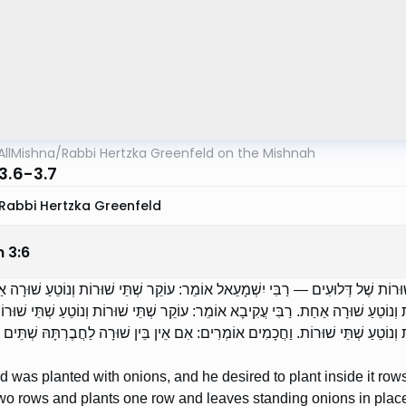
AllMishna
/
Rabbi Hertzka Greenfeld on the Mishnah
3.6-3.7
Rabbi Hertzka Greenfeld
m
3
:
6
וּרוֹת שֶׁל דְּלוּעִים — רַבִּי יִשְׁמָעֵאל אוֹמֵר: עוֹקֵר שְׁתֵּי שׁוּרוֹת וְנוֹטֵעַ שׁוּרָה אַ
וְנוֹטֵעַ שׁוּרָה אַחַת. רַבִּי עֲקִיבָא אוֹמֵר: עוֹקֵר שְׁתֵּי שׁוּרוֹת וְנוֹטֵעַ שְׁתֵּי שׁוּרוֹת
 וְנוֹטֵעַ שְׁתֵּי שׁוּרוֹת. וַחֲכָמִים אוֹמְרִים: אִם אֵין בֵּין שׁוּרָה לַחֲבֶרְתָּהּ שְׁתֵּים 
field was planted with onions, and he desired to plant inside it 
wo rows and plants one row and leaves standing onions in plac