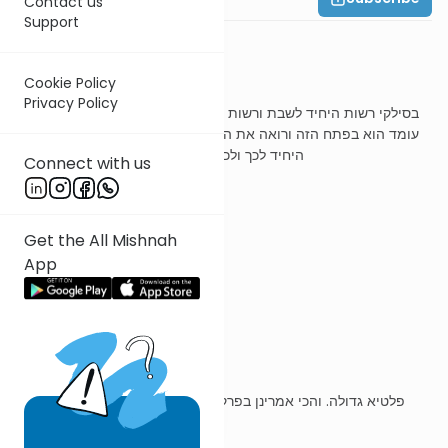
Contact us
Support
משנה ח
Cookie Policy
Privacy Policy
בסילקי רשות היחיד לשבת ורשות הרבים לטומאה רבי יהודה אומר אם
עומד הוא בפתח הזה ורואה את הנכנסין ואת היוצאין בפתח הלז רשות
היחיד לכך ולכך ואם לאו רה"י לשבת ור"ה לטומאה
Connect with us
ר' עובדיה מברטנורא
Get the All Mishnah
App
בסילקי
פלטיא גדולה. והכי אמרינן בפרק ב' דיומא לשכת הגזית כמין בסילקי
גדולה היתה