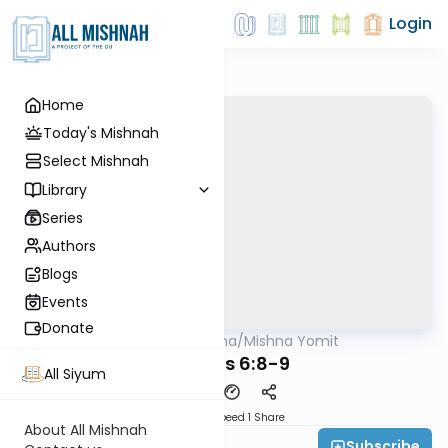
Login
Home
Today's Mishnah
Select Mishnah
Library
Series
Authors
Blogs
Events
Donate
AllMishna
/
Mishna Yomit
Mishna
Tohoros 6:8-9
All Siyum
Download
Speed 1
Share
About All Mishnah
Subscribe
Rabbi David Pardo