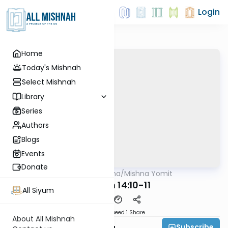
Login
Home
Today's Mishnah
Select Mishnah
Library
Series
Authors
Blogs
Events
Donate
AllMishna
/
Mishna Yomit
Mishna
Negaim 14:10-11
All Siyum
Download
Speed 1
Share
About All Mishnah
Subscribe
Rabbi Jay Goldberg