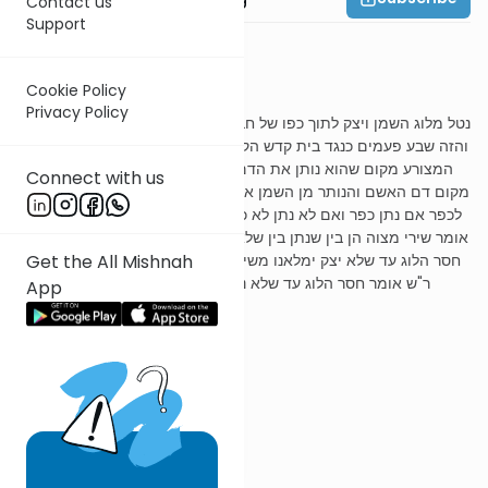
Contact us
Support
משנה י
Cookie Policy
Privacy Policy
נטל מלוג השמן ויצק לתוך כפו של חברו ואם יצק לתוך כף עצמו יצא טבל
והזה שבע פעמים כנגד בית קדש הקדשים על כל הזיה טבילה בא לו אצל
המצורע מקום שהוא נותן את הדם שם הוא נותן את השמן שנאמר על
Connect with us
מקום דם האשם והנותר מן השמן אשר על כף הכהן יתן על ראש המטהר
לכפר אם נתן כפר ואם לא נתן לא כפר דברי רבי עקיבא רבי יוחנן בן נורי
אומר שירי מצוה הן בין שנתן בין שלא נתן כפר ומעלין עליו כאילו לא כפר
חסר הלוג עד שלא יצק ימלאנו משיצק יביא אחר בתחלה דברי ר' עקיבא
Get the All Mishnah
ר"ש אומר חסר הלוג עד שלא נתן ימלאנו משנתן יביא אחר בתחלה
App
ר' עובדיה מברטנורא
נטל מלוג השמן