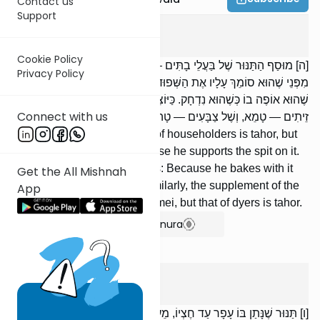
Contact us
Support
Keilim
5
:
5
Cookie Policy
[ה] מוּסַף הַתַּנּוּר שֶׁל בַּעֲלֵי בָתִּים — טָהוֹר, וְשֶׁל נַחְתּוֹמִין — טָמֵא,
Privacy Policy
מִפְּנֵי שֶׁהוּא סוֹמֵךְ עָלָיו אֶת הַשְּׁפוּד. רַבִּי יוֹחָנָן הַסַּנְדְּלָר אוֹמֵר: מִפְּנֵי
שֶׁהוּא אוֹפֶה בוֹ כְּשֶׁהוּא נִדְחָק. כַּיּוֹצֵא בוֹ, מוּסַף הַיּוֹרָה שֶׁל שׁוֹלְקֵי
Connect with us
זֵיתִים — טָמֵא, וְשֶׁל צַבָּעִים — טָהוֹר.
The supplement of the oven of householders is tahor, but
that of bakers is tamei, because he supports the spit on it.
R’ Yochanan HaSandlar says: Because he bakes with it
Get the All Mishnah
when he is hard pressed. Similarly, the supplement of the
App
cauldron of olive boilers is tamei, but that of dyers is tahor.
Show Bartenura
Keilim
5
:
6
[ו] תַּנּוּר שֶׁנָּתַן בּוֹ עָפָר עַד חֶצְיוֹ, מֵעָפָר וּלְמַטָּן — מִטַּמֵּא בְמַגָּע;