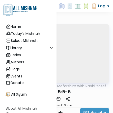
Login
Home
Today's Mishnah
Select Mishnah
Library
Series
Authors
Blogs
Events
Donate
AllMishna
/
Mishnah & Meforshim with Rabbi Yosef
Mishna
Greenwald
Keilim 5:5-6
All Siyum
Download
Speed 1
Share
About All Mishnah
Subscribe
Rabbi Yosef Greenwald