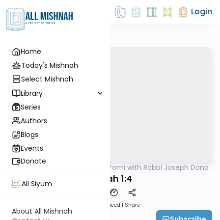
Login
Home
Today's Mishnah
Select Mishnah
Library
Series
Authors
Blogs
Events
Donate
AllMishna
/
Mishnah Yomi with Rabbi Joseph Dana
Mishna
Meilah 1:4
All Siyum
Download
Speed 1
Share
About All Mishnah
Subscribe
Rabbi Joseph Dana