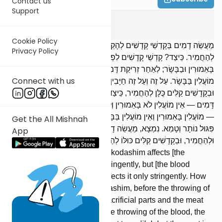
Contact us
Support
Meilah
1
:
4
Cookie Policy
מַעֲשֵׂה דָמִים בְּקָדְשֵׁי קָדָשִׁים לְהָקֵל וּלְהַחֲמִיר, וּבְקָדָשִׁים קַלִּים כֻּלָּן
Privacy Policy
לְהַחֲמִיר. כֵּיצַד? קָדְשֵׁי קָדָשִׁים לִפְנֵי זְרִיקַת דָּמִים — מוֹעֲלִין
בָּאֵמוּרִין וּבַבָּשָׂר; לְאַחַר זְרִיקַת דָּמִים — מוֹעֲלִים בָּאֵמוּרִים וְאֵין
Connect with us
מוֹעֲלִין בַּבָּשָׂר. עַל זֶה וְעַל זֶה חַיָּבִין מִשּׁוּם פִּגּוּל נוֹתָר וְטָמֵא.
וּבְקָדָשִׁים קַלִּים כֻּלָּן לְהַחֲמִיר, כֵּיצַד? קָדָשִׁים קַלִּים לִפְנֵי זְרִיקַת
דָּמִים — אֵין מוֹעֲלִין לֹא בָּאֵמוּרִין וְלֹא בַבָּשָׂר; לְאַחַר זְרִיקַת דָּמִים
— מוֹעֲלִין בָּאֵמוּרִין וְאֵין מוֹעֲלִין בַּבָּשָׂר. עַל זֶה וְעַל זֶה חַיָּבִין מִשּׁוּם
Get the All Mishnah
פִּגּוּל נוֹתָר וְטָמֵא. נִמְצָא, מַעֲשֵׂה דָמִים בְּקָדְשֵׁי קָדָשִׁים לְהָקֵל
App
וּלְהַחֲמִיר, וּבְקָדָשִׁים קַלִּים כּוּלּוֹ לְהַחֲמִיר.
The blood service of kodshei kodashim affects [the
offering] both leniently and stringently, but [the blood
service] of kodashim kalim affects it only stringently. How
so? [Regarding] kodshei kodashim, before the throwing of
the blood [on the Altar], the sacrificial parts and the meat
are subject to me’ilah; after the throwing of the blood, the