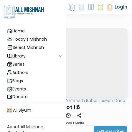
Login
Home
Today's Mishnah
Select Mishnah
Library
Series
Authors
Blogs
Events
Donate
AllMishna
/
Mishnah Yomi with Rabbi Joseph Dana
Mishna
Keretot 1:6
All Siyum
Download
Speed 1
Share
About All Mishnah
Subscribe
Rabbi Joseph Dana