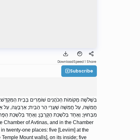
Download
Speed 1
Share
Subscribe
בִּשְׁלֹשָׁה מְקוֹמוֹת הַכֹּהֲנִים שׁוֹמְרִים בְּבֵית הַמִּקְדָּשׁ::
חֲמִשָּׁה, עַל חֲמִשָּׁה שַׁעֲרֵי הַר הַבַּיִת; אַרְבָּעָה, עַל אַרְ,
מִבַּחוּץ; וְאֶחָד בְּלִשְׁכַּת הַקָּרְבָּן; וְאֶחָד בְּלִשְׁכַּת הַפ.
he Chamber of Avtinas, and in the Chamber
in twenty-one places: five [Leviim] at the
 Temple Mount walls], on its inside; five