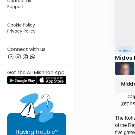
Contact us
Support
Cookie Policy
Privacy Policy
Connect with us
Mishna
Midos 1
Get the All Mishnah App
Midd
ָקוֹם
ִנּוֹתֶיהָ
The Kohan
of the Ra
Having
trouble?
five gate