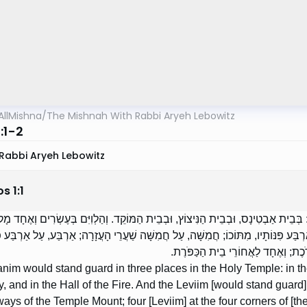
AllMishna
/
The Mishnah With Rabbi Aryeh Lebowitz
:1-2
Rabbi Aryeh Lebowitz
os
1
:
1
 בְּבֵית אַבְטִינָס, וּבְבֵית הַנִּיצוֹץ, וּבְבֵית הַמּוֹקֵד. וְהַלְוִיִּם בְּעֶשְׂרִים וְאֶחָד מ
בַּע פִּנּוֹתָיו, מִתּוֹכוֹ; חֲמִשָּׁה, עַל חֲמִשָּׁה שַׁעֲרֵי הָעֲזָרָה; אַרְבַּע, עַל אַרְבַּע פּ
ָּרֹכֶת; וְאֶחָד לַאֲחוֹרֵי בֵית הַכַּפֹּרֶת
im would stand guard in three places in the Holy Temple: in t
y, and in the Hall of the Fire. And the Leviim [would stand guard] 
ways of the Temple Mount; four [Leviim] at the four corners of [the