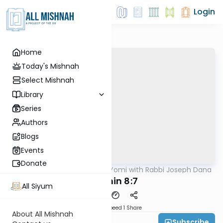
Login
Home
Today's Mishnah
Select Mishnah
Library
Series
Authors
Blogs
Events
Donate
AllMishna
/
Mishnah Yomi with Rabbi Joseph Dana
Mishna
Arachin 8:7
All Siyum
Download
Speed 1
Share
About All Mishnah
Subscribe
Rabbi Joseph Dana