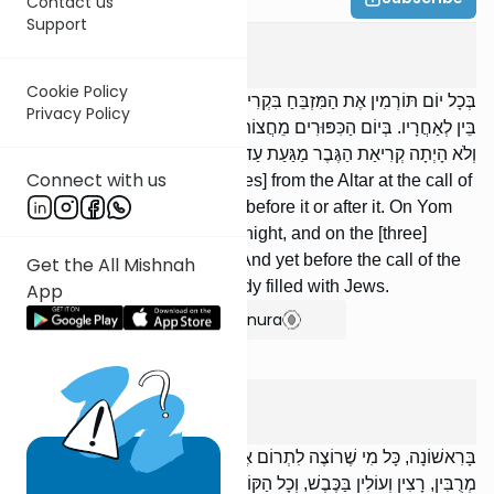
Contact us
Support
Yoma
1
:
8
Cookie Policy
בְּכָל יוֹם תּוֹרְמִין אֶת הַמִּזְבֵּחַ בִּקְרִיאַת הַגֶּבֶר אוֹ סָמוּךְ לוֹ, בֵּין לְפָנָיו
Privacy Policy
בֵּין לְאַחֲרָיו. בְּיוֹם הַכִּפּוּרִים מֵחֲצוֹת, וּבָרְגָלִים מֵאַשְׁמוּרָה הָרִאשׁוֹנָה.
וְלֹא הָיְתָה קְרִיאַת הַגֶּבֶר מַגַּעַת עַד שֶׁהָיְתָה עֲזָרָה מְלֵאָה מִיִּשְׂרָאֵל.
Connect with us
Every day they removed [ashes] from the Altar at the call of
the crier or thereabout, either before it or after it. On Yom
Kippur [it was done] from midnight, and on the [three]
festivals from the first watch. And yet before the call of the
Get the All Mishnah
crier the Courtyard was already filled with Jews.
App
Show Bartenura
Yoma
2
:
1
בָּרִאשׁוֹנָה, כָּל מִי שֶׁרוֹצֶה לִתְרוֹם אֶת הַמִּזְבֵּחַ, תּוֹרֵם. וּבִזְמַן שֶׁהֵן
מְרֻבִּין, רָצִין וְעוֹלִין בַּכֶּבֶשׁ, וְכָל הַקּוֹדֵם אֶת חֲבֵרוֹ בְּאַרְבַּע אַמּוֹת,