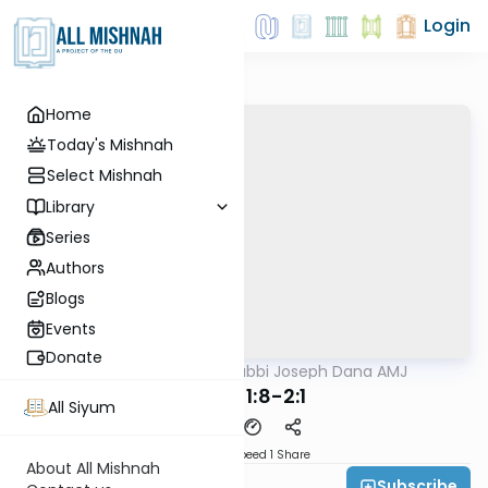
Login
Home
Today's Mishnah
Select Mishnah
Library
Series
Authors
Blogs
Events
Donate
AllMishna
/
Rabbi Joseph Dana AMJ
Mishna
Yoma 1:8-2:1
All Siyum
Download
Speed 1
Share
About All Mishnah
Subscribe
Rabbi Joseph Dana