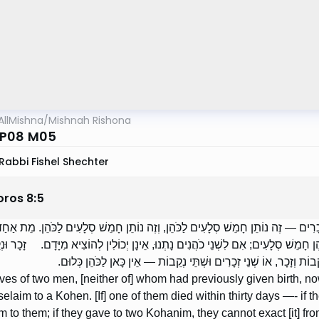
AllMishna
/
Mishnah Rishona
 P08 M05
Rabbi Fishel Shechter
oros
8
:
5
ְנֵי זְכָרִים — זֶה נוֹתֵן חָמֵשׁ סְלָעִים לַכֹּהֵן, וְזֶה נוֹתֵן חָמֵשׁ סְלָעִים לַכֹּהֵן. מֵת אַחַ
הֶן חָמֵשׁ סְלָעִים; אִם לִשְׁנֵי כֹהֲנִים נָתְנוּ, אֵינָן יְכוֹלִין לְהוֹצִיא מִיָּדָם. זָכָר
ֵבוֹת וְזָכָר, אוֹ שְׁנֵי זְכָרִים וּשְׁתֵּי נְקֵבוֹת — אֵין כָּאן לַכֹּהֵן כְּלוּם
wives of two men, [neither of] whom had previously given birth, 
 selaim to a Kohen. [If] one of them died within thirty days —- if
im to them; if they gave to two Kohanim, they cannot exact [it] fr