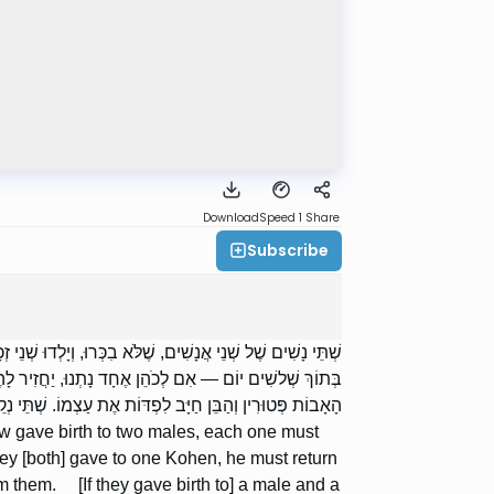
Download
Speed 1
Share
Subscribe
שְׁתֵּי נָשִׁים שֶׁל שְׁנֵי אֲנָשִׁים, שֶׁלֹּא בִכְּרוּ, וְיָלְדוּ שׁ
בְּתוֹךְ שְׁלשִׁים יוֹם — אִם לְכֹהֵן אֶחָד נָתְנוּ, יַחֲזִיר לָ —
הָאָבוֹת פְּטוּרִין וְהַבֵּן חַיָּב לִפְדּוֹת אֶת עַצְמוֹ. שְׁתֵּי נְק.
now gave birth to two males, each one must
 they [both] gave to one Kohen, he must return
om them. [If they gave birth to] a male and a