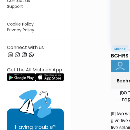
Contact us
Support
Cookie Policy
Privacy Policy
Connect with us
Mishna
BCHRS
Get the All Mishnah App
Bech
ד מֵהֶן
 וּנְקֵבָה
[If] two 
give five
Having
trouble?
five sela