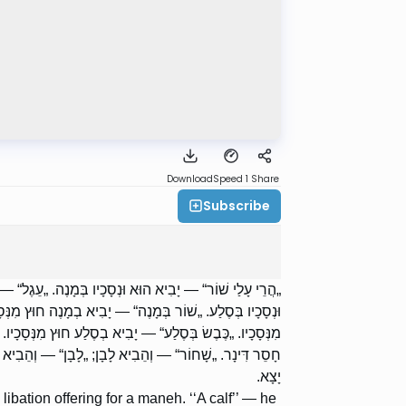
Download
Speed 1
Share
Subscribe
הֲרֵי עָלַי שׁוֹר“ — יָבִיא הוּא וּנְסָכָיו בְּמָנֶה. „עֵגֶל“ — יָ
וּנְסָכָיו בְּסֶלַע. „שׁוֹר בְּמָנֶה“ — יָבִיא בְמָנֶה חוּץ מִנְּס
מִנְּסָכָיו. „כֶּבֶשׂ בְּסֶלַע“ — יָבִיא בְסֶלַע חוּץ מִנְּסָכָיו. 
חָסֵר דִּינָר. „שָׁחוֹר“ — וְהֵבִיא לָבָן; „לָבָן“ — וְהֵבִיא שׁ
יָצָא.
s libation offering for a maneh. ‘‘A calf’’ — he