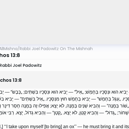
AllMishna
/
Rabbi Joel Padowitz On The Mishnah
os 13:8
Rabbi Joel Padowitz
chos
13
:
8
בִיא הוּא וּנְסָכָיו בְּחָמֵשׁ; „אַיִל“ — יָבִיא הוּא וּנְסָכָיו בִּשְׁתַּיִם; „כֶּבֶשׂ“ — יָב
ָכָיו. „עֵגֶל בְּחָמֵשׁ“ — יָבִיא בְחָמֵשׁ חוּץ מִנְּסָכָיו. „אַיִל בִּשְׁתַּיִם“ — יָבִיא בִשׁ
„שׁוֹר בְּמָנֶה“ — וְהֵבִיא שְׁנַיִם בְּמָנֶה, לֹא יָצָא; אֲפִילוּ זֶה בְּמָנֶה חָסֵר דִּינָר וְ
ָחוֹר; „גָּדוֹל“ — וְהֵבִיא קָטָן, לֹא יָצָא. „קָטָן“ — וְהֵבִיא גָדוֹל, יָצָא. רַבִּי אוֹמ
d,] ‘‘I take upon myself [to bring] an ox’’ — he must bring it and it