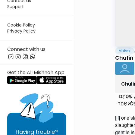
Contact us
Support
Cookie Policy
Privacy Policy
Connect with us
Mishna
Chulin
Get the All Mishnah App
Chuli
ה, שֶׁסְּתָם
אֶלָּא אַחַר
[If] one s
slaughter
Having
trouble?
gentile i