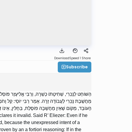
Download
Speed 1
Share
Subscribe
הַשּׁוֹחֵט לְנָכְרִי, שְׁחִיטָתוֹ כְשֵׁרָה, וְרַבִּי אֱלִיעֶזֶר פּוֹסֵל
מַחֲשֶׁבֶת נָכְרִי לַעֲבוֹדָה זָרָה. אָמַר רַבִּי יוֹסֵי: קַל וָחֹמ
הָעוֹבֵד, מְקוֹם שֶׁאֵין מַחֲשָׁבָה פוֹסֶלֶת, בְּחֻלִּין, אֵינוֹ ד?
clares it invalid. Said R’ Eliezer: Even if he
alid, because the unexpressed intent of a
oven by an a fortiori reasoning: If in the