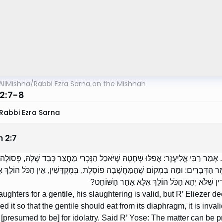
AllMishna
/
Rabbi Ezra Sarna on the Mishnah
 2:7-8
Rabbi Ezra Sarna
n
2
:
7
. אָמַר רַבִּי אֱלִיעֶזֶר: אֲפִלּוּ שְׁחָטָהּ שֶׁיֹּאכַל הַנָּכְרִי מֵחֲצַר כָּבֵד שֶׁלָּהּ, פְּסוּלָ
ֶר הַדְּבָרִים: וּמַה בִמְקוֹם שֶׁהַמַּחֲשָׁבָה פוֹסֶלֶת, בְּמֻקְדָּשִׁין, אֵין הַכֹּל הוֹלֵךְ 
ִין שֶׁלֹּא יְהֵא הַכֹּל הוֹלֵךְ אֶלָּא אַחַר הַשּׁוֹחֵט
laughters for a gentile, his slaughtering is valid, but R’ Eliezer de
ed it so that the gentile should eat from its diaphragm, it is inv
s [presumed to be] for idolatry. Said R’ Yose: The matter can be pr