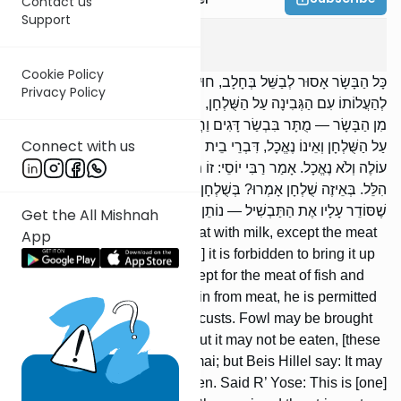
Contact us
Support
Chulin
8
:
1
Cookie Policy
כָּל הַבָּשָׂר אָסוּר לְבַשֵּׁל בְּחָלָב, חוּץ מִבְּשַׂר דָּגִים וַחֲגָבִים. וְאָסוּר
Privacy Policy
לְהַעֲלוֹתוֹ עִם הַגְּבִינָה עַל הַשֻּׁלְחָן, חוּץ מִבְּשַׂר דָּגִים וַחֲגָּבִים. הַנּוֹדֵר
מִן הַבָּשָׂר — מֻתָּר בִּבְשַׂר דָּגִים וַחֲגָבִים. הָעוֹף עוֹלֶה עִם הַגְּבִינָה
Connect with us
עַל הַשֻּׁלְחָן וְאֵינוֹ נֶאֱכָל, דִּבְרֵי בֵית שַׁמַּאי; וּבֵית הִלֵּל אוֹמְרִים: לֹא
עוֹלֶה וְלֹא נֶאֱכָל. אָמַר רַבִּי יוֹסֵי: זוֹ מִקֻּלֵּי בֵית שַׁמַּאי וּמֵחֻמְרֵי בֵית
הִלֵּל. בְּאֵיזֶה שֻׁלְחָן אָמְרוּ? בְּשֻׁלְחָן שֶׁאוֹכֵל עָלָיו, אֲבָל בְּשֻׁלְחָן
שֶׁסּוֹדֵר עָלָיו אֶת הַתַּבְשִׁיל — נוֹתֵן זֶה בְּצַד זֶה וְאֵינוֹ חוֹשֵׁשׁ.
Get the All Mishnah
It is forbidden to cook any meat with milk, except the meat
App
of fish and locusts. [Moreover,] it is forbidden to bring it up
with cheese on the table, except for the meat of fish and
locusts. [If] one vows to abstain from meat, he is permitted
[to eat] the meat of fish and locusts. Fowl may be brought
up with cheese on the table but it may not be eaten, [these
are] the words of Beis Shammai; but Beis Hillel say: It may
neither be brought up nor eaten. Said R’ Yose: This is [one]