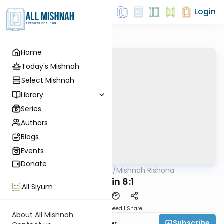
Login
Home
Today's Mishnah
Select Mishnah
Library
Series
Authors
Blogs
Events
Donate
AllMishna
/
Mishnah Rishona
Mishna
Chulin 8:1
All Siyum
Download
Speed 1
Share
About All Mishnah
Subscribe
Rabbi Fishel Shechter