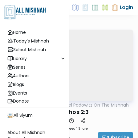
Login
Home
Today's Mishnah
Select Mishnah
Library
Series
Authors
Blogs
Events
Donate
AllMishna
/
Rabbi Joel Padowitz On The Mishnah
Mishna
Menachos 2:3
All Siyum
Download
Speed 1
Share
About All Mishnah
Subscribe
Rabbi Joel Padowitz