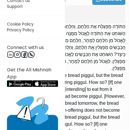
Contact us
Support
Menachos
2
:
3
Cookie Policy
הַתּוֹדָה מְפַגֶּלֶת אֶת הַלֶּחֶם, וְהַלֶּחֶם אֵינוֹ מְפַגֵּל אֶת הַתּוֹדָה. כֵּיצַד?
Privacy Policy
הַשּׁוֹחֵט אֶת הַתּוֹדָה לֶאֱכוֹל מִמֶּנָּה לְמָחָר, הִיא וְהַלֶּחֶם מְפֻגָּלִין.
לֶאֱכוֹל מִן הַלֶּחֶם לְמָחָר, הַלֶּחֶם מְפֻגָּל, וְהַתּוֹדָה אֵינָהּ מְפֻגֶּלֶת.
Connect with us
הַכְּבָשִׂים מְפַגְּלִין אֶת הַלֶּחֶם, וְהַלֶּחֶם אֵינוֹ מְפַגֵּל אֶת הַכְּבָשִׂים.
כֵּיצַד? הַשּׁוֹחֵט אֶת הַכְּבָשִׂים לֶאֱכוֹל מֵהֶן לְמָחָר, הֵם וְהַלֶּחֶם
מְפֻגָּלִין. לֶאֱכוֹל מִן הַלֶּחֶם לְמָחָר, הַלֶּחֶם מְפֻגָּל, וְהַכְּבָשִׂים אֵינָן
מְפֻגָּלִין.
Get the All Mishnah
The todah-offering renders the bread piggul, but the bread
App
does not render the todahoffering piggul. How so? [If] one
slaughters the todah-offering [intending] to eat from it
tomorrow, [both] it and the bread become piggul. [However,
if he intended] to eat from the bread tomorrow, the bread
becomes piggul, but the todah-offering does not become
piggul. The lambs render the bread piggul, but the bread
does not render the lambs piggul. How so? [If] one