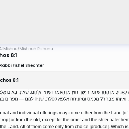
AllMishna
/
Mishnah Rishona
os 8:1
Rabbi Fishel Shechter
chos
8
:
1
 לָאָרֶץ, מִן הֶחָדָשׁ וּמִן הַיָּשָׁן, חוּץ מִן הָעֹמֶר וּשְׁתֵּי הַלֶּחֶם, שֶׁאֵינָן בָּאִים אֶלָּ
ָר. וְאֵיזֶהוּ מֻבְחָר? מִכְמָס וּמְזוֹנִיחָה אַלְפָא לַסֹּלֶת. שְׁנִיָּה לָהֶם — חֲפָרַיִם בַּבּ
nal and individual offerings may come either from the Land [of I
crop] or from the old, except for the omer and the shtei halech
 the Land. All of them come only from choice [produce]. Which 