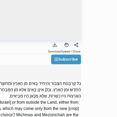
Download
Speed 1
Share
Subscribe
כָּל קָרְבְּנוֹת הַצִּבּוּר וְהַיָּחִיד בָּאִים מִן הָאָרֶץ וּמִחוּצָה
הֶחָדָשׁ וּמִן הָאָרֶץ. וְכֻלָּן אֵינָן בָּאִים אֶלָּא מִן הַמֻּבְח
הָאֲרָצוֹת הָיוּ כְשֵׁרוֹת, אֶלָּא מִכָּאן הָיוּ מְבִיאִים.
srael] or from outside the Land, either from
em, which may come only from the new [crop]
is choice? Michmas and Mezonichah are the