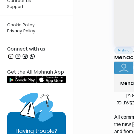
Contact us
Support
Cookie Policy
Privacy Policy
Connect with us
Mishna
Menach
Get the All Mishnah App
Mena
א מִן
ִקְעָה. כָּל
All commu
the new [
Having
trouble?
and from