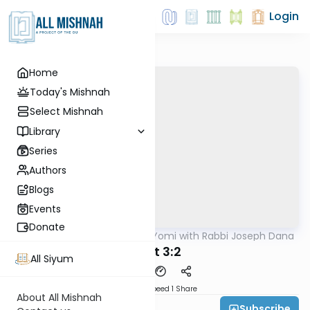
Login
Home
Today's Mishnah
Select Mishnah
Library
Series
Authors
Blogs
Events
Donate
AllMishna
/
Mishnah Yomi with Rabbi Joseph Dana
Mishna
Avot 3:2
All Siyum
Download
Speed 1
Share
About All Mishnah
Subscribe
Rabbi Joseph Dana