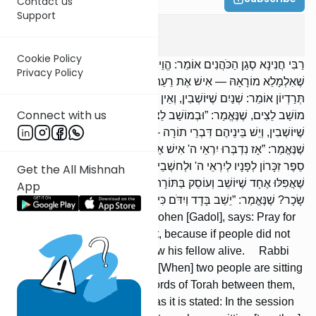
Contact us
Support
Avot
3
:
2
Cookie Policy
רַבִּי חֲנִינָא סְגַן הַכֹּהֲנִים אוֹמֵר: הֱוֵי מִתְפַּלֵּל בִּשְׁלוֹמָהּ שֶׁל מַלְכוּת,
Privacy Policy
שֶׁאִלְמָלֵא מוֹרָאָהּ — אִישׁ אֶת רֵעֵהוּ חַיִּים בְּלָעוֹ. רַבִּי חֲנַנְיָא בֶּן
תְּרַדְיוֹן אוֹמֵר: שְׁנַיִם שֶׁיּוֹשְׁבִין, וְאֵין בֵּינֵיהֶן דִּבְרֵי תוֹרָה — הֲרֵי זֶה
Connect with us
מוֹשַׁב לֵצִים, שֶׁנֶּאֱמַר: ”וּבְמוֹשַׁב לֵצִים לֹא יָשָׁב”. אֲבָל שְׁנַיִם
שֶׁיּוֹשְׁבִין, וְיֵשׁ בֵּינֵיהֶם דִּבְרֵי תוֹרָה — שְׁכִינָה שְׁרוּיָה בֵינֵיהֶם,
שֶׁנֶּאֱמַר: ”אָז נִדְבְּרוּ יִרְאֵי ה' אִישׁ אֶל־רֵעֵהוּ, וַיַּקְשֵׁב ה' וַיִּשְׁמָע, וַיִּכָּתֵב
סֵפֶר זִכָּרוֹן לְפָנָיו לְיִרְאֵי ה' וּלְחשְׁבֵי שְׁמוֹ”. אֵין לִי אֶלָּא שְׁנַיִם, מִנַּיִן
Get the All Mishnah
שֶׁאֲפִלּוּ אֶחָד שֶׁיּוֹשֵׁב וְעוֹסֵק בַּתּוֹרָה, שֶׁהַקָּדוֹשׁ בָּרוּךְ הוּא קוֹבֵעַ לוֹ
App
שָׂכָר? שֶׁנֶּאֱמַר: ”יֵשֵׁב בָּדָד וְיִדֹּם כִּי נָטַל עָלָיו”.
Rabbi Chanina, the Deputy Kohen [Gadol], says: Pray for
the welfare of the government, because if people did not
fear it, a person would swallow his fellow alive. Rabbi
Chanania ben Tradyon says: [When] two people are sitting
[together] and there are no words of Torah between them,
this is a session of scorners, as it is stated: In the session