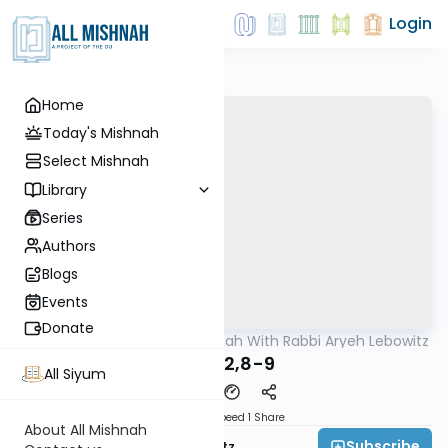
Login
Home
Today's Mishnah
Select Mishnah
Library
Series
Authors
Blogs
Events
Donate
AllMishna
/
The Mishnah With Rabbi Aryeh Lebowitz
Mishna
Avos 2,8-9
All Siyum
Download
Speed 1
Share
About All Mishnah
Subscribe
Rabbi Aryeh Lebowitz