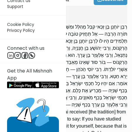
Contact us
Support
Avot
2
:
8
Cookie Policy
רַבָּן יוֹחָנָן בֶּן זַכַּאי קִבֵּל מֵהִלֵּל וּמִשַּׁמַּאי. הוּא הָיָה אוֹמֵר: אִם לָמַדְתָּ
Privacy Policy
תּוֹרָה הַרְבֵּה — אַל תַּחֲזִיק טוֹבָה לְעַצְמְךָ, כִּי לְכָךְ נוֹצָרְתָּ. חֲמִשָּׁה
תַלְמִידִים הָיוּ לוֹ לְרַבָּן יוֹחָנָן בֶּן זַכַּאי, וְאֵלּוּ הֵן: רַבִּי אֱלִיעֶזֶר בֶּן
Connect with us
הֻרְקְנוֹס, וְרַבִּי יְהוֹשֻׁעַ בֶּן חֲנַנְיָה, וְרַבִּי יוֹסֵי הַכֹּהֵן, וְרַבִּי שִׁמְעוֹן בֶּן
נְתַנְאֵל, וְרַבִּי אֶלְעָזָר בֶּן עֲרָךְ. הוּא הָיָה מוֹנֶה שְׁבָחָן: רַבִּי אֱלִיעֶזֶר בֶּן
הֻרְקְנוֹס — בּוֹר סוּד שֶׁאֵינוֹ מְאַבֵּד טִפָּה. רַבִּי יְהוֹשֻׁעַ בֶּן חֲנַנְיָה —
אַשְׁרֵי יוֹלַדְתּוֹ. רַבִּי יוֹסֵי הַכֹּהֵן — חָסִיד. רַבִּי שִׁמְעוֹן בֶּן נְתַנְאֵל —
Get the All Mishnah
יְרֵא חֵטְא. וְרַבִּי אֶלְעָזָר בֶּן עֲרָךְ — מַעְיָן הַמִּתְגַּבֵּר. הוּא הָיָה
App
אוֹמֵר: אִם יִהְיוּ כָל חַכְמֵי יִשְׂרָאֵל בְּכַף מֹאזְנַיִם, וֶאֱלִיעֶזֶר בֶּן הֻרְקְנוֹס
בְּכַף שְׁנִיָּה — מַכְרִיעַ אֶת כֻּלָּם. אַבָּא שָׁאוּל אוֹמֵר מִשְּׁמוֹ: אִם יִהְיוּ כָל
חַכְמֵי יִשְׂרָאֵל בְּכַף מֹאזְנַיִם, וְרַבִּי אֱלִיעֶזֶר בֶּן הֻרְקְנוֹס אַף עִמָּהֶם,
וְרַבִּי אֶלְעָזָר בֶּן עֲרָךְ בְּכַף שְׁנִיָּה — מַכְרִיעַ אֶת כֻּלָּם.
Rabban Yochanan ben Zakkai received [the tradition] from
Hillel and Shammai. He used to say: If you have studied
much To-rah, do not take credit for yourself, because that is