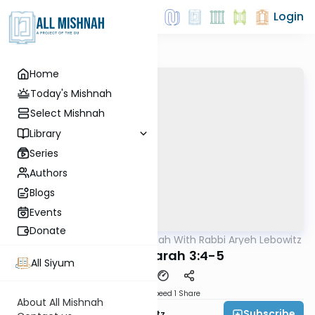
Login
Home
Today's Mishnah
Select Mishnah
Library
Series
Authors
Blogs
Events
Donate
AllMishna
/
The Mishnah With Rabbi Aryeh Lebowitz
Mishna
Avodah Zarah 3:4-5
All Siyum
Download
Speed 1
Share
About All Mishnah
Subscribe
Rabbi Aryeh Lebowitz