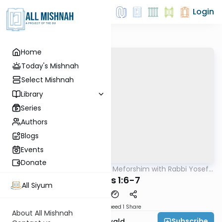
Login
Home
Today's Mishnah
Select Mishnah
Library
Series
Authors
Blogs
Events
Donate
AllMishna
/
Mishnah & Meforshim with Rabbi Yosef
Mishna
Greenwald
Eduyos 1:6-7
All Siyum
Download
Speed 1
Share
About All Mishnah
Subscribe
Rabbi Yosef Greenwald