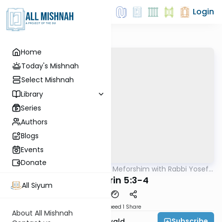
Login
Home
Today's Mishnah
Select Mishnah
Library
Series
Authors
Blogs
Events
Donate
AllMishna
/
Mishnah & Meforshim with Rabbi Yosef
Mishna
Greenwald
Sanhedrin 5:3-4
All Siyum
Download
Speed 1
Share
About All Mishnah
Subscribe
Rabbi Yosef Greenwald