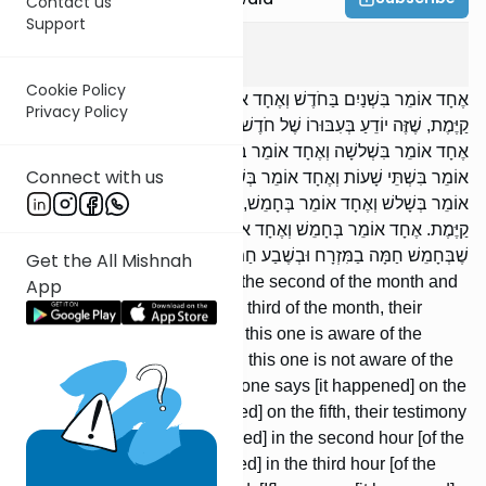
Contact us
Support
Sanhedrin
5
:
3
Cookie Policy
אֶחָד אוֹמֵר בִּשְׁנַיִם בַּחֹדֶשׁ וְאֶחָד אוֹמֵר בִּשְׁלשָׁה בַחֹדֶשׁ, עֵדוּתָן
Privacy Policy
קַיֶּמֶת, שֶׁזֶּה יוֹדֵעַ בְּעִבּוּרוֹ שֶׁל חֹדֶשׁ וְזֶה אֵינוֹ יוֹדֵעַ בְּעִבּוּרוֹ שֶׁל חֹדֶשׁ.
אֶחָד אוֹמֵר בִּשְׁלשָׁה וְאֶחָד אוֹמֵר בַּחֲמִשָּׁה, עֵדוּתָן בְּטֵלָה. אֶחָד
Connect with us
אוֹמֵר בִּשְׁתֵּי שָׁעוֹת וְאֶחָד אוֹמֵר בְּשָׁלשׁ שָׁעוֹת, עֵדוּתָן קַיֶּמֶת. אֶחָד
אוֹמֵר בְּשָׁלשׁ וְאֶחָד אוֹמֵר בְּחָמֵשׁ, עֵדוּתָן בְּטֵלָה. רַבִּי יְהוּדָה אוֹמֵר:
קַיֶּמֶת. אֶחָד אוֹמֵר בְּחָמֵשׁ וְאֶחָד אוֹמֵר בְּשֶׁבַע, עֵדוּתָן בְּטֵלָה,
שֶׁבְּחָמֵשׁ חַמָּה בַמִּזְרָח וּבְשֶׁבַע חַמָּה בַמַּעֲרָב.
Get the All Mishnah
[If] one says [it happened] on the second of the month and
App
one says [it happened] on the third of the month, their
testimony is upheld, because this one is aware of the
intercalation of the month and this one is not aware of the
intercalation of the month. [If] one says [it happened] on the
third and one says [it happened] on the fifth, their testimony
is null. [If] one says [it happened] in the second hour [of the
day] and one says [it happened] in the third hour [of the