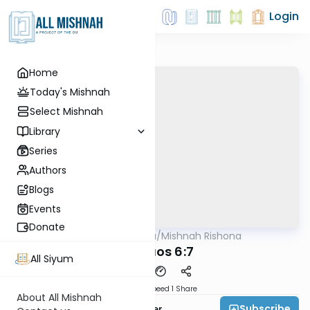
Login
Home
Today's Mishnah
Select Mishnah
Library
Series
Authors
Blogs
Events
Donate
AllMishna
/
Mishnah Rishona
Mishna
Shevuos 6:7
All Siyum
Download
Speed 1
Share
About All Mishnah
Subscribe
Rabbi Fishel Shechter