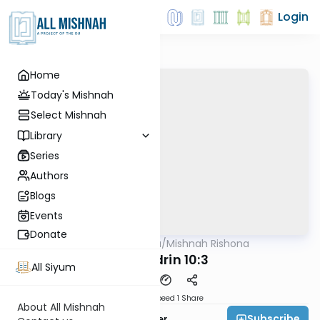
Login
Home
Today's Mishnah
Select Mishnah
Library
Series
Authors
Blogs
Events
Donate
AllMishna
/
Mishnah Rishona
Mishna
Sanhedrin 10:3
All Siyum
Download
Speed 1
Share
About All Mishnah
Subscribe
Rabbi Fishel Shechter