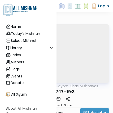
Login
Home
Today's Mishnah
Select Mishnah
Library
Series
Authors
Blogs
Events
Donate
AllMishna
/
Daf Hayomi Shas Mishnayos
Mishna
Keilim 17:17-19:3
All Siyum
Download
Speed 1
Share
About All Mishnah
Subscribe
Rabbi Shmuelik Halpern