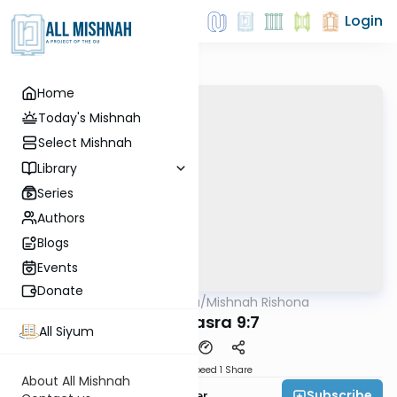
Login
Home
Today's Mishnah
Select Mishnah
Library
Series
Authors
Blogs
Events
Donate
AllMishna
/
Mishnah Rishona
Mishna
Bava Basra 9:7
All Siyum
Download
Speed 1
Share
About All Mishnah
Subscribe
Rabbi Fishel Shechter