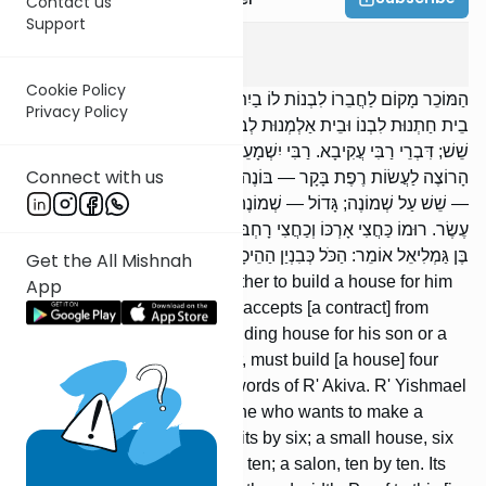
Contact us
Support
Bava Basra
6
:
4
Cookie Policy
הַמּוֹכֵר מָקוֹם לַחֲבֵרוֹ לִבְנוֹת לוֹ בַיִת, וְכֵן הַמְקַבֵּל מֵחֲבֵרוֹ לִבְנוֹת לוֹ
Privacy Policy
בֵית חַתְנוּת לִבְנוֹ וּבֵית אַלְמְנוּת לְבִתּוֹ — בּוֹנֶה אַרְבַּע אַמּוֹת עַל
שֵׁשׁ; דִּבְרֵי רַבִּי עֲקִיבָא. רַבִּי יִשְׁמָעֵאל אוֹמֵר: רֶפֶת בָּקָר הוּא זֶה.
Connect with us
הָרוֹצֶה לַעֲשׂוֹת רֶפֶת בָּקָר — בּוֹנֶה אַרְבַּע אַמּוֹת עַל שֵׁשׁ; בַּיִת קָטָן
— שֵׁשׁ עַל שְׁמוֹנֶה; גָּדוֹל — שְׁמוֹנֶה עַל עֶשֶׂר; טְרַקְלִין — עֶשֶׂר עַל
עֶשֶׂר. רוּמוֹ כַּחֲצִי אָרְכּוֹ וְכַחֲצִי רָחְבּוֹ. רְאָיָה לַדָּבָר הֵיכָל. רַבָּן שִׁמְעוֹן
בֶּן גַּמְלִיאֵל אוֹמֵר: הַכֹּל כְּבִנְיַן הַהֵיכָל.
Get the All Mishnah
One who sells a place to another to build a house for him
App
[on it], and similarly, one who accepts [a contract] from
another to build for him a wedding house for his son or a
widow house for his daughter, must build [a house] four
cubits by six; [these are] the words of R' Akiva. R' Yishmael
says: This is a cattle-shed. One who wants to make a
cattle-shed builds [it] four cubits by six; a small house, six
by eight; a large one, eight by ten; a salon, ten by ten. Its