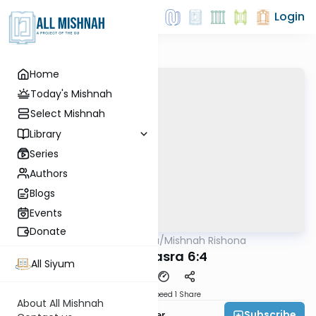
Login
Home
Today's Mishnah
Select Mishnah
Library
Series
Authors
Blogs
Events
Donate
AllMishna
/
Mishnah Rishona
Mishna
Bava Basra 6:4
All Siyum
Download
Speed 1
Share
About All Mishnah
Subscribe
Rabbi Fishel Shechter