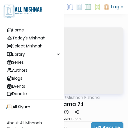
Login
Home
Today's Mishnah
Select Mishnah
Library
Series
Authors
Blogs
Events
Donate
AllMishna
/
Mishnah Rishona
Mishna
Bava Kama 7:1
All Siyum
Download
Speed 1
Share
About All Mishnah
Subscribe
Rabbi Fishel Shechter