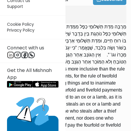
Contact us
Support
Bava Kama
7
:
1
Cookie Policy
מְרֻבָּה מִדַּת תַּשְׁלוּמֵי כֵפֶל מִמִּדַּת תַּשְׁלוּמֵי אַרְבָּעָה וַחֲמִשָּׁה, שֶׁמִּדַּת
Privacy Policy
תַּשְׁלוּמֵי כֵפֶל נוֹהֶגֶת בֵּין בְּדָבָר שֶׁיֵּשׁ בּוֹ רוּחַ חַיִּים וּבֵין בְּדָבָר שֶׁאֵין
בּוֹ רוּחַ חַיִּים, וּמִדַּת תַּשְׁלוּמֵי אַרְבָּעָה וַחֲמִשָּׁה אֵינָהּ נוֹהֶגֶת אֶלָּא
Connect with us
בְשׁוֹר וְשֶׂה בִּלְבַד, שֶׁנֶּאֱמַר: ”כִּי יִגְנֹב־אִישׁ שׁוֹר אוֹ־שֶׂה וּטְבָחוֹ אוֹ
מְכָרוֹ וגו' ”. אֵין הַגּוֹנֵב אַחַר הַגַּנָּב מְשַׁלֵּם תַּשְׁלוּמֵי כֵפֶל, וְלֹא
הַטּוֹבֵחַ וְלֹא הַמּוֹכֵר אַחַר הַגַּנָּב מְשַׁלֵּם תַּשְׁלוּמֵי אַרְבָּעָה וַחֲמִשָּׁה.
The rule of twofold payment is more inclusive than the rule
Get the All Mishnah
of fourfold and fivefold payments, for the rule of twofold
App
payment applies both to living things and to inanimate
things, whereas the rule of fourfold and fivefold payments
applies exclusively with regard to an ox or a lamb, as it is
said (Exodus 21:37): If a man steals an ox or a lamb and
slaughters it or sells it ... One who steals after a thief
does not pay the twofold payment, nor does one who
slaughters or sells after a thief pay the fourfold or fivefold