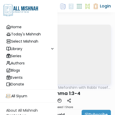
Login
Home
Today's Mishnah
Select Mishnah
Library
Series
Authors
Blogs
Events
Donate
AllMishna
/
Mishnah & Meforshim with Rabbi Yosef
Mishna
Greenwald
Bava Kamma 1:3-4
All Siyum
Download
Speed 1
Share
About All Mishnah
Subscribe
Rabbi Yosef Greenwald