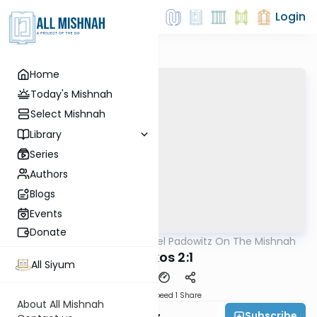
Login
Home
Today's Mishnah
Select Mishnah
Library
Series
Authors
Blogs
Events
Donate
AllMishna
/
Rabbi Joel Padowitz On The Mishnah
Mishna
Makkos 2:1
All Siyum
Download
Speed 1
Share
About All Mishnah
Subscribe
Rabbi Joel Padowitz