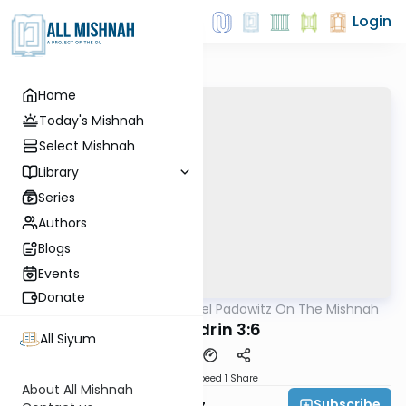
Login
Home
Today's Mishnah
Select Mishnah
Library
Series
Authors
Blogs
Events
Donate
AllMishna
/
Rabbi Joel Padowitz On The Mishnah
Mishna
Sanhedrin 3:6
All Siyum
Download
Speed 1
Share
About All Mishnah
Subscribe
Rabbi Joel Padowitz