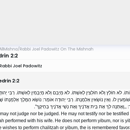
AllMishna
/
Rabbi Joel Padowitz On The Mishnah
rin 2:2
Rabbi Joel Padowitz
edrin
2
:
2
תוֹ. לֹא חוֹלֵץ וְלֹא חוֹלְצִין לְאִשְׁתּוֹ. לֹא מְיַבֵּם וְלֹא מְיַבְּמִין לְאִשְׁתּוֹ. רַבִּי יְה
ֹמְעִין לוֹ. וְאֵין נוֹשְׂאִין אַלְמְנָתוֹ. רַבִּי יְהוּדָה אוֹמֵר: נוֹשֵׂא הַמֶּלֶךְ אַלְמְנָתוֹ ש
מַר: ,,וָאֶתְּנָה לְךָ אֶת בֵּית אֲדֹנֶיךָ וְאֶת נְשֵׁי אֲדֹנֶיךָ בְּחֵיקֶךָ
may not judge nor be judged. He may not testify nor be testified
zah performed with his wife. He does not perform yibum, nor is 
he wishes to perform chalitzah or yibum, the is remembered favora