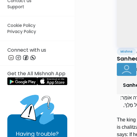
Contact us
Support
Cookie Policy
Privacy Policy
Connect with us
Mishna
Sanhed
Get the All Mishnah App
Sanh
וּדָה אוֹמֵר
ֶׁל מֶלֶךְ
The king 
is chalit
Having
trouble?
says: If 