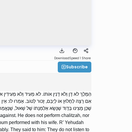
Download
Speed 1
Share
Subscribe
הַמֶּלֶךְ לֹא דָן וְלֹא דָנִין אוֹתוֹ. לֹא מֵעִיד וְלֹא מְעִידִין אוֹ:
אִם רָצָה לַחֲלוֹץ אוֹ לְיַבֵּם, זָכוּר לְטוֹב. אָמְרוּ לוֹ: אֵין שׁו,
שֶׁכֵּן מָצִינוּ בְדָוִד שֶׁנָּשָׂא אַלְמְנָתוֹ שֶׁל שָׁאוּל, שֶׁנֶּאֱ”.
 against. He does not perform chalitzah, nor
yibum performed with his wife. R’ Yehudah
bly. They said to him: They do not listen to