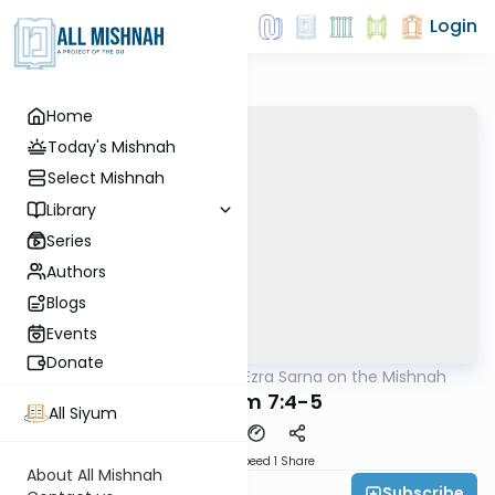
Login
Home
Today's Mishnah
Select Mishnah
Library
Series
Authors
Blogs
Events
Donate
AllMishna
/
Rabbi Ezra Sarna on the Mishnah
Mishna
Nedarim 7:4-5
All Siyum
Download
Speed 1
Share
About All Mishnah
Subscribe
Rabbi Ezra Sarna