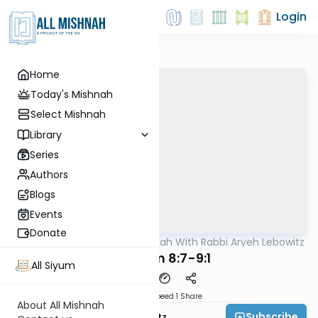
Login
Home
Today's Mishnah
Select Mishnah
Library
Series
Authors
Blogs
Events
Donate
AllMishna
/
The Mishnah With Rabbi Aryeh Lebowitz
Mishna
Nedarim 8:7-9:1
All Siyum
Download
Speed 1
Share
About All Mishnah
Subscribe
Rabbi Aryeh Lebowitz