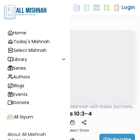
Login
Home
Today's Mishnah
Select Mishnah
Library
Series
Authors
Blogs
Events
Donate
AllMishna
/
The Quick Mishnah with Rabbi Zecharia
Mishna
Resnik
Kesuvos 10:3-4
All Siyum
Download
Speed 1
Share
About All Mishnah
Subscribe
Rabbi Zecharia Resnik