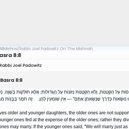
AllMishna
/
Rabbi Joel Padowitz On The Mishnah
asra 8:8
Rabbi Joel Padowitz
 Basra
8
:
8
סוֹת עַל הַקְּטַנּוֹת, וְלֹא הַקְּטַנּוֹת נִזּוֹנוֹת עַל הַגְּדוֹלוֹת; אֶלָּא חוֹלְקוֹת בְּשָׁוֶה. נָש
נוּ נוֹשְׂאוֹת כְּדֶרֶךְ שֶׁנְּשָׂאתֶן אַתֶּם” — אֵין שׁוֹמְעִין לָהֶן. זֶה חֹמֶר בַּבָּנוֹת מִב
eaves older and younger daughters, the older ones are not suppo
ounger ones fed at the expense of the older ones; rather they div
nes may marry. If the younger ones said, “We will marry just a