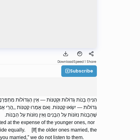
Download
Speed 1
Share
Subscribe
הִנִּיחַ בָּנוֹת גְּדוֹלוֹת וּקְטַנּוֹת — אֵין הַגְּדוֹלוֹת מִתְפַּרְנְ
גְדוֹלוֹת — יִשְׂאוּ קְטַנּוֹת. וְאִם אָמְרוּ קְטַנּוֹת ,,הֲרֵי אָ:
שֶׁהַבָּנוֹת נִזּוֹנוֹת עַל הַבָּנִים וְאֵין נִזּוֹנוֹת עַל הַבָּנוֹת.
rted at the expense of the younger ones, nor
ide equally. [If[ the older ones married, the
s you married,” we do not listen to them.