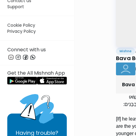
Contact us
Support
Cookie Policy
Privacy Policy
Connect with us
Mishna
Bava B
Get the All Mishnah App
Bava
ְׂאוּ
ַּבָּנִים
[If] he l
are the y
Having
trouble?
younger o