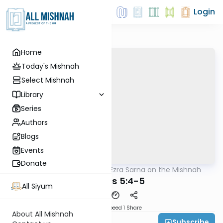
Login
Home
Today's Mishnah
Select Mishnah
Library
Series
Authors
Blogs
Events
Donate
AllMishna
/
Rabbi Ezra Sarna on the Mishnah
Mishna
Kesuvos 5:4-5
All Siyum
Download
Speed 1
Share
About All Mishnah
Subscribe
Rabbi Ezra Sarna