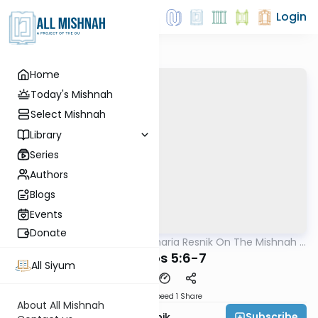
Login
Home
Today's Mishnah
Select Mishnah
Library
Series
Authors
Blogs
Events
Donate
AllMishna
/
Rabbi Zecharia Resnik On The Mishnah -
Mishna
Kids Edition
Kesuvos 5:6-7
All Siyum
Download
Speed 1
Share
About All Mishnah
Subscribe
Rabbi Zecharia Resnik