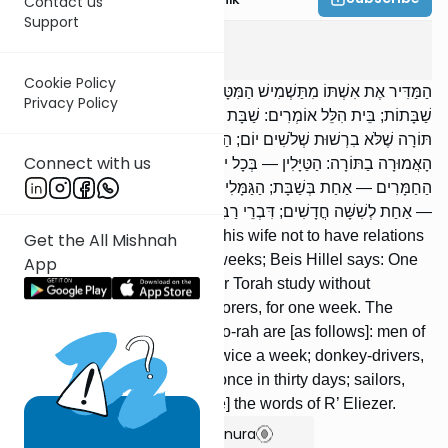
Contact us
Support
Kesuvos
5
:
6
Cookie Policy
הַמַּדִּיר אֶת אִשְׁתּוֹ מִתַּשְׁמִישׁ הַמִּטָּה — בֵּית שַׁמַּאי אוֹמְרִים: שְׁתֵּי
Privacy Policy
שַׁבָּתוֹת; בֵּית הִלֵּל אוֹמְרִים: שַׁבָּת אַחַת. הַתַּלְמִידִים יוֹצְאִין לְתַלְמוּד
תּוֹרָה שֶׁלֹּא בִרְשׁוּת שְׁלֹשִׁים יוֹם; הַפּוֹעֲלִים — שַׁבָּת אַחַת. הָעוֹנָה
Connect with us
הָאֲמוּרָה בַתּוֹרָה: הַטַּיָּלִין — בְּכָל יוֹם; הַפּוֹעֲלִים — שְׁתַּיִם בְּשַׁבָּת;
הַחַמָּרִים — אַחַת בְּשַׁבָּת; הַגַּמָּלִים — אַחַת לִשְׁלֹשִׁים יוֹם; הַסַּפָּנִים
— אַחַת לְשִׁשָּׁה חֳדָשִׁים; דִּבְרֵי רַבִּי אֱלִיעֶזֶר.
[If] one pronounces a vow on his wife not to have relations
Get the All Mishnah
—- Beis Shammai say: Two weeks; Beis Hillel says: One
App
week. Stu-dents may leave for Torah study without
permission for thirty days; laborers, for one week. The
conjugal rights stated in the To-rah are [as follows]: men of
leisure, every day; laborers, twice a week; donkey-drivers,
once a week; camel-drivers, once in thirty days; sailors,
once in six months; [these are] the words of R’ Eliezer.
Show Bartenura