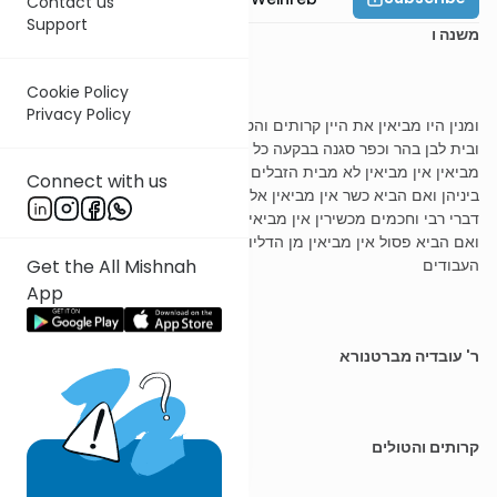
Contact us
Support
משנה ו
Cookie Policy
Privacy Policy
ומנין היו מביאין את היין קרותים והטולים אלפא ליין שניה להן בית רימה
ובית לבן בהר וכפר סגנה בבקעה כל הארצות היו כשרות אלא מכאן היו
מביאין אין מביאין לא מבית הזבלים ולא מבית השלחין ולא ממה שנזרע
Connect with us
ביניהן ואם הביא כשר אין מביאין אליוסטן ואם הביא כשר אין מביאין ישן
דברי רבי וחכמים מכשירין אין מביאין לא מתוק ולא מעושן ולא מבושל
ואם הביא פסול אין מביאין מן הדליות אלא מן הרוגליות ומן הכרמים
העבודים
Get the All Mishnah
App
ר' עובדיה מברטנורא
קרותים והטולים