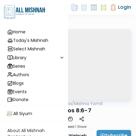
Login
Home
Today's Mishnah
Select Mishnah
Library
Series
Authors
Blogs
Events
Donate
AllMishna
/
Mishna Yomit
Mishna
Menachos 8:6-7
All Siyum
Download
Speed 1
Share
About All Mishnah
Subscribe
Rabbi Dr. Tzvi Hersh Weinreb