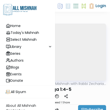
Login
Home
Today's Mishnah
Select Mishnah
Library
Series
Authors
Blogs
Events
Donate
AllMishna
/
The Quick Mishnah with Rabbi Zecharia
Mishna
Resnik
Chagiga 1:4-5
All Siyum
Download
Speed 1
Share
About All Mishnah
Subscribe
Rabbi Zecharia Resnik