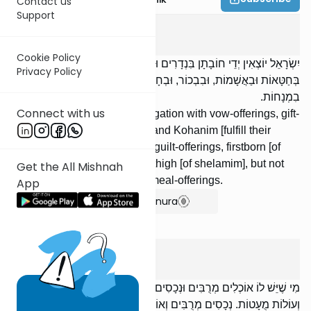
Contact us
Support
Chagiga
1
:
4
Cookie Policy
יִשְׂרָאֵל יוֹצְאִין יְדֵי חוֹבָתָן בִּנְדָרִים וּנְדָבוֹת וּבְמַעְשַׂר בְּהֵמָה, וְהַכֹּהֲנִים
Privacy Policy
בְּחַטָּאוֹת וּבַאֲשָׁמוֹת, וּבִבְכוֹר, וּבְחָזֶה וְשׁוֹק, אֲבָל לֹא בְעוֹפוֹת וְלֹא
בִמְנָחוֹת.
Connect with us
Yisraelim discharge their obligation with vow-offerings, gift-
offerings, or the animal tithe; and Kohanim [fulfill their
obligation] with sin-offerings, guilt-offerings, firstborn [of
animals], and the breast and thigh [of shelamim], but not
Get the All Mishnah
with fowl[-offerings] nor with meal-offerings.
App
Show Bartenura
Chagiga
1
:
5
מִי שֶׁיֵּשׁ לוֹ אוֹכְלִים מְרֻבִּים וּנְכָסִים מֻעָטִים — מֵבִיא שְׁלָמִים מְרֻבִּים
וְעוֹלוֹת מֻעָטוֹת. נְכָסִים מְרֻבִּים וְאוֹכְלִין מֻעָטִין — מֵבִיא עוֹלוֹת