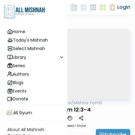
Login
Home
Today's Mishnah
Select Mishnah
Library
Series
Authors
Blogs
Events
Donate
AllMishna
/
Mishna Yomit
Mishna
Zevachim 12:3-4
All Siyum
Download
Speed 1
Share
About All Mishnah
Subscribe
Rabbi Akiva Tendler