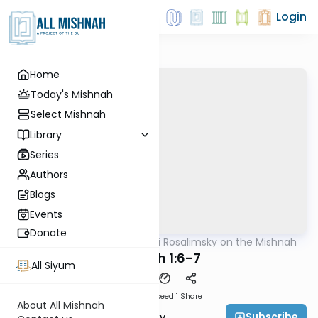
Login
Home
Today's Mishnah
Select Mishnah
Library
Series
Authors
Blogs
Events
Donate
AllMishna
/
Rabbi Avi Rosalimsky on the Mishnah
Mishna
Beitzah 1:6-7
All Siyum
Download
Speed 1
Share
About All Mishnah
Subscribe
Rabbi Avi Rosalimsky