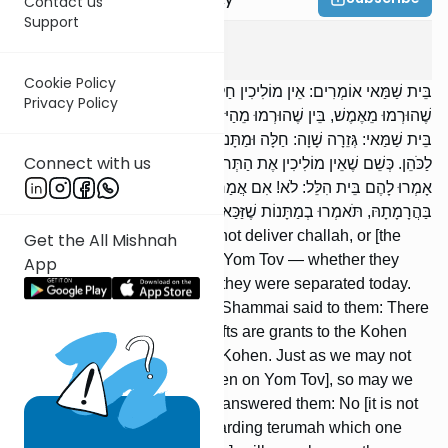
Contact us
Support
Beitzah
1
:
6
Cookie Policy
בֵּית שַׁמַּאי אוֹמְרִים: אֵין מוֹלִיכִין חַלָּה וּמַתָּנוֹת לְכֹהֵן בְּיוֹם טוֹב — בֵּין
Privacy Policy
שֶׁהוּרְמוּ מֵאֶמֶשׁ, בֵּין שֶׁהוּרְמוּ מֵהַיּוֹם. וּבֵית הִלֵּל מַתִּירִין. אָמְרוּ לָהֶם
בֵּית שַׁמַּאי: גְּזֵרָה שָׁוָה: חַלָּה וּמַתָּנוֹת מַתָּנָה לַכֹּהֵן, וּתְרוּמָה מַתָּנָה
Connect with us
לַכֹּהֵן. כְּשֵׁם שֶׁאֵין מוֹלִיכִין אֶת הַתְּרוּמָה, כָּךְ אֵין מוֹלִיכִין אֶת הַמַּתָּנוֹת.
אָמְרוּ לָהֶם בֵּית הִלֵּל: לֹא! אִם אֲמַרְתֶּם בִּתְרוּמָה שֶׁאֵינוֹ זַכַּאי
בַּהֲרָמָתָהּ, תֹּאמְרוּ בְמַתָּנוֹת שֶׁזַּכַּאי בַּהֲרָמָתָן?
Beis Shammai say: We may not deliver challah, or [the
Get the All Mishnah
Kohen’s] gifts, to a Kohen on Yom Tov — whether they
App
were separated yesterday or they were separated today.
But Beis Hillel permit it. Beis Shammai said to them: There
is an analogy. Challah and gifts are grants to the Kohen
and terumah is a grant to the Kohen. Just as we may not
bring the terumah [to the Kohen on Yom Tov], so may we
not bring the gifts. Beis Hillel answered them: No [it is not
analogous]! If you say so regarding terumah which one