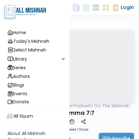
Login
Home
Today's Mishnah
Select Mishnah
Library
Series
Authors
Blogs
Events
Donate
AllMishna
/
Rabbi Joel Padowitz On The Mishnah
Mishna
Bava Kamma 7:7
All Siyum
Download
Speed 1
Share
About All Mishnah
Subscribe
Rabbi Joel Padowitz