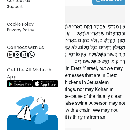
Contact us
Support
Bava Kama
7
:
7
Cookie Policy
אֵין מְגַדְּלִין בְּהֵמָה דַקָּה בְאֶרֶץ יִשְׂרָאֵל, אֲבָל מְגַדְּלִין בְּסוּרְיָא
Privacy Policy
וּבְמִדְבָּרוֹת שֶׁבְּאֶרֶץ יִשְׂרָאֵל. אֵין מְגַדְּלִין תַּרְנְגוֹלִים בִּירוּשָׁלַיִם
מִפְּנֵי הַקֳּדָשִׁים, וְלֹא כֹהֲנִים בְּאֶרֶץ יִשְׂרָאֵל מִפְּנֵי הַטְּהָרוֹת. אֵין
Connect with us
מְגַדְּלִין חֲזִירִים בְּכָל מָקוֹם. לֹא יְגַדֵּל אָדָם אֶת הַכֶּלֶב אֶלָּא אִם כֵּן
הָיָה קָשׁוּר בְּשַׁלְשֶׁלֶת. אֵין פּוֹרְסִין נִשְׁבִּים לְיוֹנִים, אֶלָּא אִם כֵּן הָיָה
רָחוֹק מִן הַיִּשּׁוּב שְׁלֹשִׁים רִיס.
We may not raise small cattle in Eretz Yisrael, but we may
Get the All Mishnah
raise [them] in Syria or in wildernesses that are in Eretz
App
Yisrael. We may not raise chickens in Jerusalem
because of the consecrated things, nor may Kohanim
throughout [all] Eretz Yisrael be-cause of the ritually clean
foods. In no place may we raise swine. A person may not
raise a dog unless it is bound with a chain. We may not
spread nets for doves unless it is thirty ris from an
inhabited place.