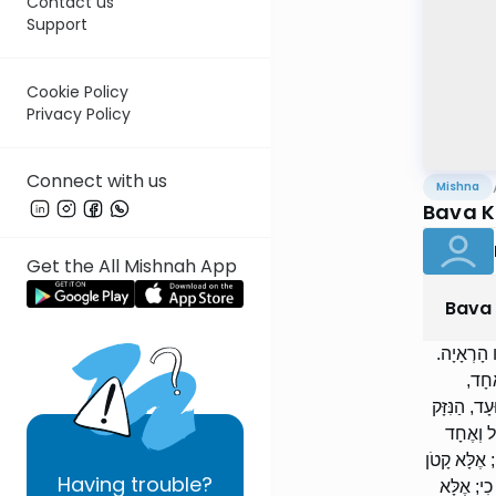
Contact us
Support
Cookie Policy
Privacy Policy
Connect with us
Mishna
Bava K
Get the All Mishnah App
Bava
ו הָרְאָיָה
אֶחָד
ָד, הַנִּזָּק
ל וְאֶחָד
; אֶלָּא קָטֹן
Having
trouble?
כִי; אֶלָּא