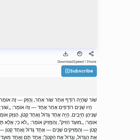
Download
Speed 1
Share
Subscribe
שׁוֹר שֶׁהָיָה רוֹדֵף אַחַר שׁוֹר אַחֵר, וְהֻזַּק — זֶה אוֹמֵר: ,.
הָיוּ שְׁנַיִם רוֹדְפִים אַחַר אֶחָד — זֶה אוֹמֵר: ,,שׁוֹרְךָ הִז,
שְׁנֵיהֶן חַיָּבִים. הָיָה אֶחָד גָּדוֹל וְאֶחָד קָטֹן, הַנִּזָּק אוֹמֵ
אוֹמֵר: ,,מוּעָד הִזִּיק”, וְהַמַּזִּיק אוֹמֵר: ,,לֹא כִי; אֶלָּא ת
קָטֹן — וְהַמַּזִּיקִים שְׁנַיִם — אֶחָד גָּדוֹל וְאֶחָד קָטֹן — הַנ
אֶת הַגָּדוֹל, וְגָדוֹל אֶת הַקָּטֹן”; אֶחָד תָּם וְאֶחָד מוּעָד, הַ