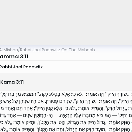
AllMishna
/
Rabbi Joel Padowitz On The Mishnah
amma 3:11
Rabbi Joel Padowitz
 Kama
3
:
11
,שׁוֹרְךָ הִזִּיק,” וְזֶה אוֹמֵר: ,,לֹא כִי; אֶלָּא בְסֶּלַע לָקָה,” הַמּוֹצִיא מֵחֲבֵרוֹ עָלָי
ִּיק”, וְזֶה אוֹמֵר: ,,שׁוֹרְךָ הִזִּיק”, שְׁנֵיהֶם פְּטוּרִין. אִם הָיוּ שְׁנֵיהֶן שֶׁל אִישׁ 
ר: ,,גָּדוֹל הִזִּיק”, וְהַמַּזִּיק אוֹמֵר: ,,לֹא כִי; אֶלָּא קָטֹן הִזִּיק”; אֶחָד תָּם וְאֶחָד מוּע
ָּם הִזִּיק” — הַמּוֹצִיא מֵחֲבֵרוֹ עָלָיו הָרְאָיָה. הָיוּ הַנִּזּוֹקִין שְׁנַיִם — אֶחָד גָּדוֹ
ִּזָּק אוֹמֵר: ,,גָּדוֹל הִזִּיק אֶת הַגָּדוֹל, וְקָטֹן אֶת הַקָּטֹן”, וּמַזִּיק אוֹמֵר: ,,לֹא כִי
נִּזָּק אוֹמֵר: ,,מוּעָד הִזִּיק אֶת הַגָּדוֹל, וְתָם אֶת הַקָּטֹן”, וְהַמַּזִּיק אוֹמֵר: ,,לֹא 