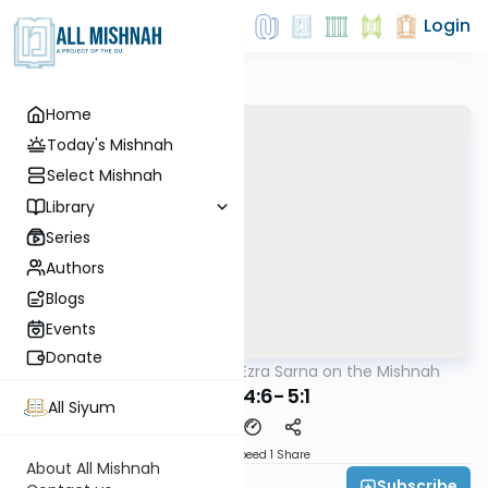
Login
Home
Today's Mishnah
Select Mishnah
Library
Series
Authors
Blogs
Events
Donate
AllMishna
/
Rabbi Ezra Sarna on the Mishnah
Mishna
Yoma 4:6-5:1
All Siyum
Download
Speed 1
Share
About All Mishnah
Subscribe
Rabbi Ezra Sarna