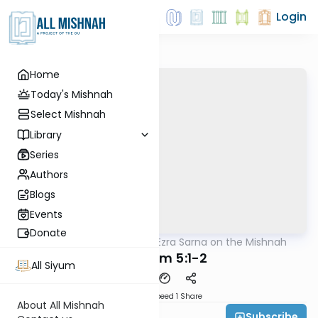
Login
Home
Today's Mishnah
Select Mishnah
Library
Series
Authors
Blogs
Events
Donate
AllMishna
/
Rabbi Ezra Sarna on the Mishnah
Mishna
Shekalim 5:1-2
All Siyum
Download
Speed 1
Share
About All Mishnah
Subscribe
Rabbi Ezra Sarna