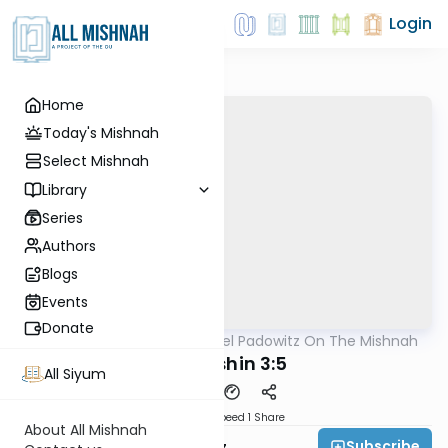
Login
Home
Today's Mishnah
Select Mishnah
Library
Series
Authors
Blogs
Events
Donate
AllMishna
/
Rabbi Joel Padowitz On The Mishnah
Mishna
Kiddushin 3:5
All Siyum
Download
Speed 1
Share
About All Mishnah
Subscribe
Rabbi Joel Padowitz