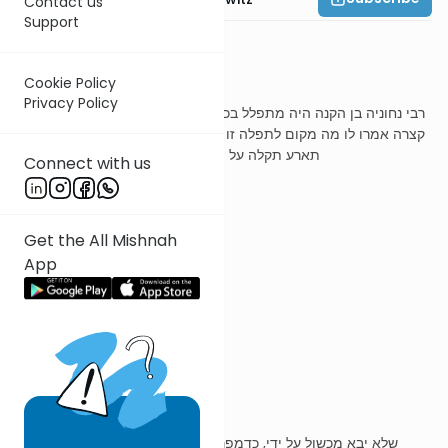
Contact us
Support
משנה ב
Cookie Policy
Privacy Policy
רבי נחוניה בן הקנה היה מתפלל בכניסתו לבית המדרש וביציאתו תפלה
קצרה אמרו לו מה מקום לתפלה זו אמר להם בכניסתי אני מתפלל שלא
תארע תקלה על ידי וביציאתי אני נותן הודיה על חלקי
Connect with us
ר' עובדיה מברטנורא
Get the All Mishnah
App
מה מקום
כלומר מה טיבה
שלא תארע תקלה
שלא יבא מכשול על ידי, כדמפרש בברייתא שלא אכשל בדבר הלכה