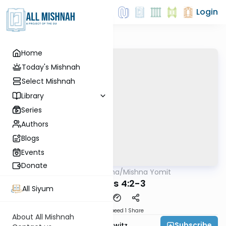
Login
Home
Today's Mishnah
Select Mishnah
Library
Series
Authors
Blogs
Events
Donate
AllMishna
/
Mishna Yomit
Mishna
Brachos 4:2-3
All Siyum
Download
Speed 1
Share
About All Mishnah
Subscribe
Rabbi Jack Abramowitz