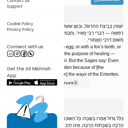
Contact us
Support
Shabbos
6
:
10
Cookie Policy
יוֹצְאִין בְּבֵיצַת הַחַרְגּוֹל, וּבְשֵׁן שׁוּעָל, וּבְמַסְמֵר מִן הַצָּלוּב, מִשּׁוּם
Privacy Policy
רְפוּאָה — דִּבְרֵי רַבִּי מֵאִיר. וַחֲכָמִים אוֹמְרִים: אַף בְּחוֹל אָסוּר
מִשּׁוּם דַּרְכֵי הָאֱמוֹרִי.
Connect with us
We may go out with a locust’s egg, or with a fox’s tooth, or
with a nail from a gallows, for the purpose of healing —
[these are] the words of R’ Meir. But the Sages say: Even
on weekdays these are forbidden because of [the
Get the All Mishnah
prohibition against following in] the ways of the Emorites.
App
Show Bartenura
Shabbos
7
:
1
כְּלָל גָּדוֹל אָמְרוּ בַשַּׁבָּת: כָּל הַשּׁוֹכֵחַ עִקַּר שַׁבָּת, וְעָשָׂה מְלָאכוֹת
הַרְבֵּה בְשַׁבָּתוֹת הַרְבֵּה, אֵינוֹ חַיָּב אֶלָּא חַטָּאת אֶחָת; הַיּוֹדֵעַ עִקַּר