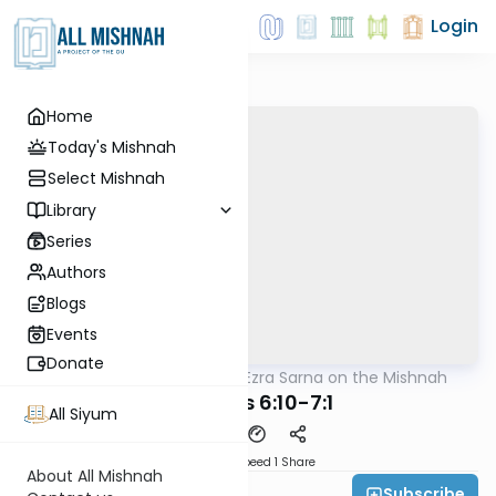
Login
Home
Today's Mishnah
Select Mishnah
Library
Series
Authors
Blogs
Events
Donate
AllMishna
/
Rabbi Ezra Sarna on the Mishnah
Mishna
Shabbos 6:10-7:1
All Siyum
Download
Speed 1
Share
About All Mishnah
Subscribe
Rabbi Ezra Sarna